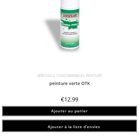
AEROSOLS
,
CONSOMMABLES
,
PEINTURE
peinture verte OTK
€
12.99
Ajouter au panier
Ajouter à la liste d’envies