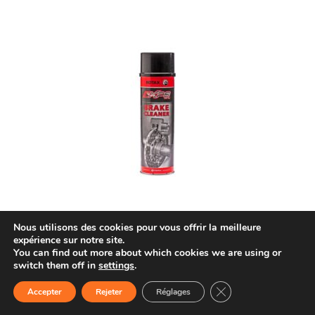
Nous utilisons des cookies pour vous offrir la meilleure
AUTRES AEROSOLS
,
NETTOYANT FREINS
expérience sur notre site.
You can find out more about which cookies we are using or
ROTAX NETTOYANT FREIN XPS
switch them off in
settings
.
€
5.50
Fermer la bannière d
Accepter
Rejeter
Réglages
Accueil
Boutique
CONTACT
dEVIS
Tél