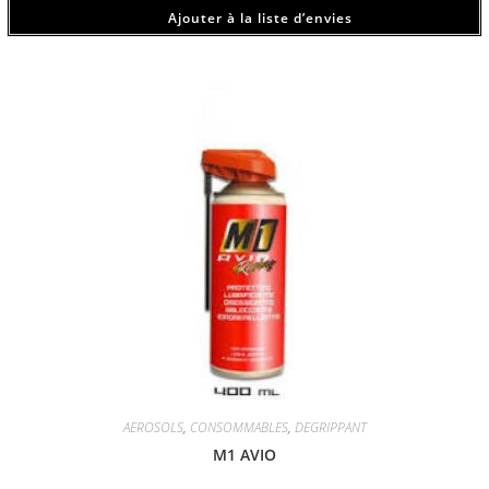
Ajouter à la liste d’envies
AEROSOLS
,
CONSOMMABLES
,
DEGRIPPANT
M1 AVIO