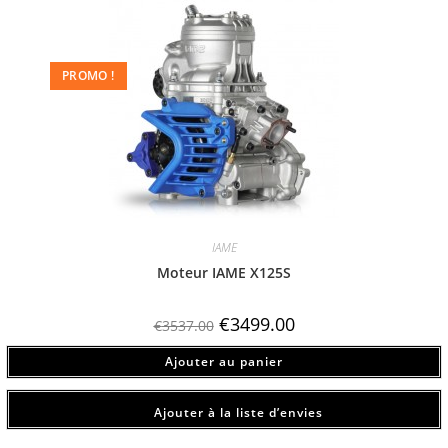
PROMO !
IAME
Moteur IAME X125S
€
3499.00
€
3537.00
Ajouter au panier
Ajouter à la liste d’envies