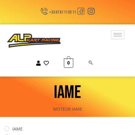
+33 07 61 11 02 11
0
IAME
MOTEUR IAME
IAME