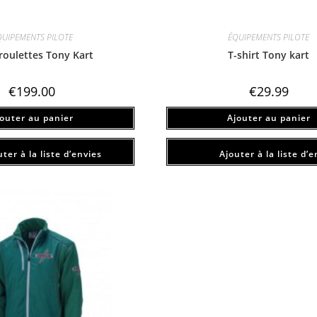
QUIPEMENTS PILOTE
ÉQUIPEMENTS PILOTE
 roulettes Tony Kart
T-shirt Tony kart
€
199.00
€
29.99
jouter au panier
Ajouter au panier
ter à la liste d’envies
Ajouter à la liste d’e