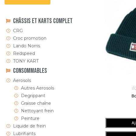
Châssis et Karts Complet
CRG
Croc promotion
Lando Norris
Redspeed
TONY KART
Consommables
Aerosols
Autres Aerosols
É
Degrippant
Bo
Graisse chaîne
Nettoyant frein
Peinture
A
Liquide de frein
Lubrifiants