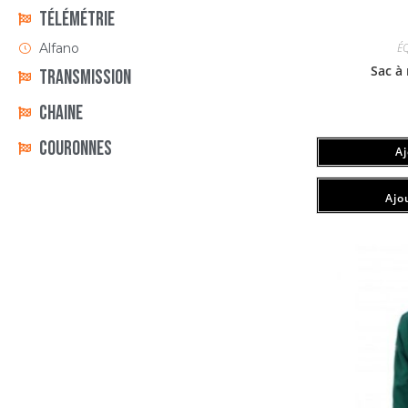
Télémétrie
Alfano
É
Sac à
Transmission
Chaine
Couronnes
A
Ajou