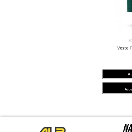
É
Veste 
A
Ajou
NA