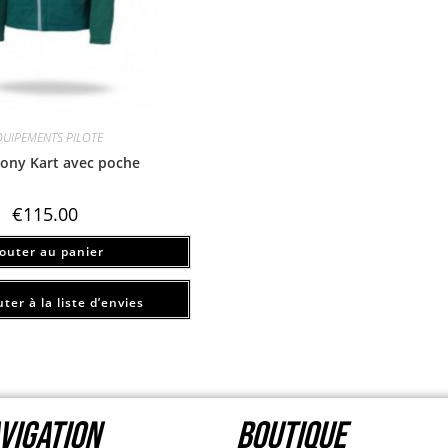
QUIPEMENTS PILOTE
Tony Kart avec poche
€
115.00
jouter au panier
ter à la liste d’envies
VIGATION
Boutique