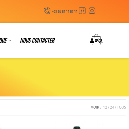
+33 07 61 11 02 11
que
Nous contacter
0
VOIR :
12
24
TOUS