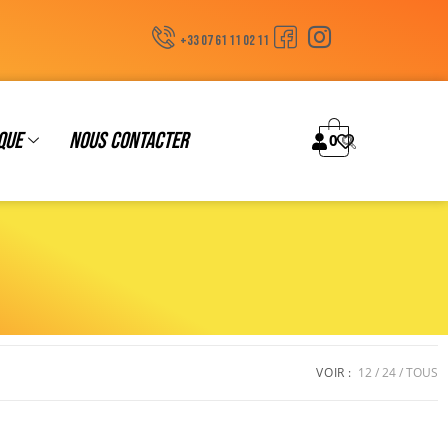
+33 07 61 11 02 11
que
Nous contacter
0
VOIR :
12
24
TOUS