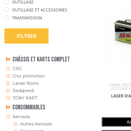
OUTILLAGE
OUTILLAGE ET ACCESSOIRES
TRANSMISSION
FILTRER
Châssis et Karts Complet
CRG
Croc promotion
Lando Norris
CHAINE
,
DEST
OUTILLAGE E
Redspeed
LASER D’
TONY KART
Consommables
Aerosols
A
Autres Aerosols