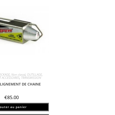
OCKAGE
,
Non classé
,
OUTILLAGE
,
T ACCESSOIRES
,
TRANSMISSION
ALIGNEMENT DE CHAINE
€
85.00
jouter au panier