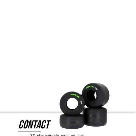
CONTACT
39 chemin de maucoulet,