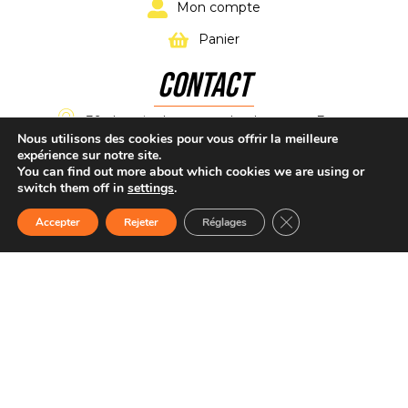
Mon compte
Panier
CONTACT
39 chemin de maucoulet, Latresne, France
Nous utilisons des cookies pour vous offrir la meilleure
expérience sur notre site.
alpkartracing@gmail.com
You can find out more about which cookies we are using or
switch them off in
settings
.
+33 7 61 11 02 11
Fermer la bannière d
Accepter
Rejeter
Réglages
Accueil
Boutique
CONTACT
dEVIS
Tél
Mentions légales
–
Politique confidentialité
–
Plan du site
–
CGV
–
Webmaster Gironde
.
Copyright © 2026 ALP KART RACING