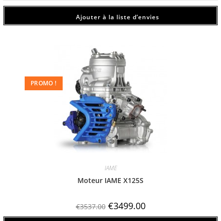
Ajouter à la liste d’envies
PROMO !
IAME
Moteur IAME X125S
€
3499.00
€
3537.00