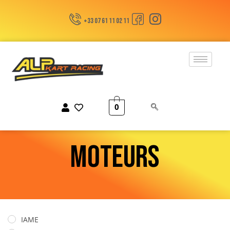
+33 07 61 11 02 11
0
MOTEURS
IAME