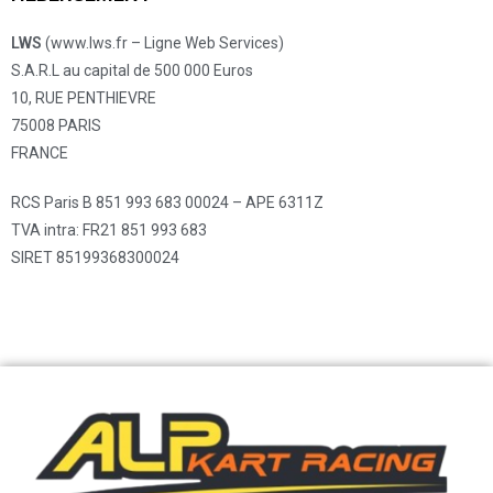
LWS
(www.lws.fr – Ligne Web Services)
S.A.R.L au capital de 500 000 Euros
10, RUE PENTHIEVRE
75008 PARIS
FRANCE
RCS Paris B 851 993 683 00024 – APE 6311Z
TVA intra: FR21 851 993 683
SIRET 85199368300024