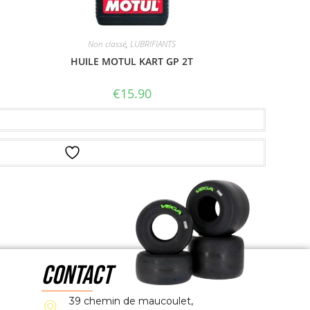
Non classé
,
LUBRIFIANTS
HUILE MOTUL KART GP 2T
€
15.90
Ajouter au panier
Ajouter à la liste d’envies
CONTACT
39 chemin de maucoulet,