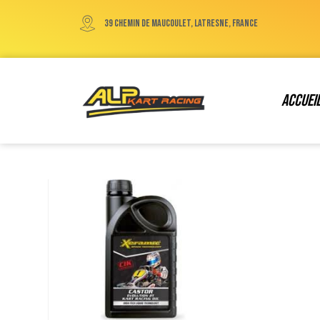
39 chemin de maucoulet, Latresne, France
Accuei