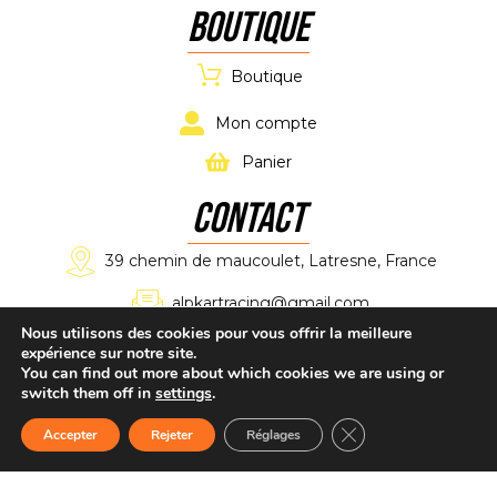
Boutique
Boutique
Mon compte
Panier
CONTACT
39 chemin de maucoulet, Latresne, France
alpkartracing@gmail.com
Nous utilisons des cookies pour vous offrir la meilleure
expérience sur notre site.
+33 7 61 11 02 11
You can find out more about which cookies we are using or
switch them off in
settings
.
Fermer la bannière d
Accepter
Rejeter
Réglages
Mentions légales
–
Politique confidentialité
–
Plan du site
–
CGV
–
Webmaster Gironde
.
Accueil
Boutique
CONTACT
dEVIS
Tél