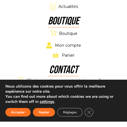
Actualités
Boutique
Boutique
Mon compte
Panier
CONTACT
39 chemin de maucoulet, Latresne, France
Nous utilisons des cookies pour vous offrir la meilleure
expérience sur notre site.
alpkartracing@gmail.com
You can find out more about which cookies we are using or
switch them off in
settings
.
+33 7 61 11 02 11
Fermer la bannière d
Accepter
Rejeter
Réglages
Accueil
Boutique
CONTACT
dEVIS
Tél