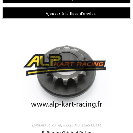
Ajouter à la liste d’envies
EMBRAYAGE ROTAX
,
PIECES MOTEURS ROTAX
5. Pignon Original Rotax