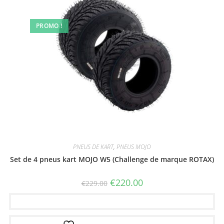
PROMO !
PNEUS DE KART
,
PNEUS MOJO
Set de 4 pneus kart MOJO W5 (Challenge de marque ROTAX)
€
220.00
€
229.00
Ajouter au panier