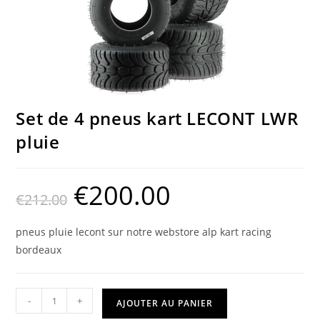
Set de 4 pneus kart LECONT LWR
pluie
€
200.00
€
212.00
pneus pluie lecont sur notre webstore alp kart racing
bordeaux
-
+
AJOUTER AU PANIER