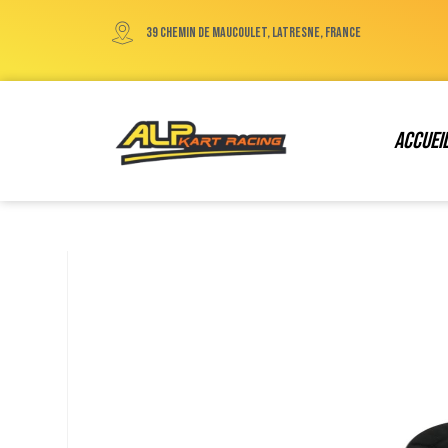
39 chemin de maucoulet, Latresne, France
Accuei