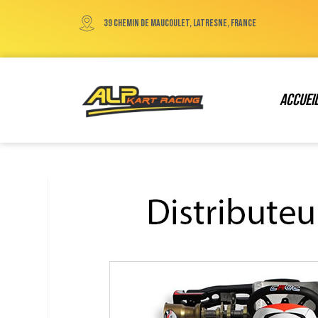
39 chemin de maucoulet, Latresne, France
Accuei