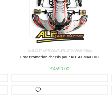
CHÂSSIS ET KARTS COMPLETS
,
CROC PROMOTION
Croc Promotion chassis pour ROTAX MAX DD2
€
4590.00
Ajouter au panier
Ajouter à la liste d’envies