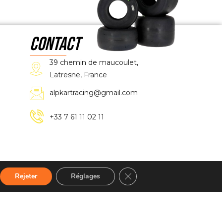
CONTACT
39 chemin de maucoulet,
Latresne, France
alpkartracing@gmail.com
+33 7 61 11 02 11
Fermer la bannière des cooki
Rejeter
Réglages
 légales
–
Politique confidentialité
–
Plan du site
–
CGV
–
Webmaster