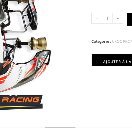
-
+
Catégorie :
CROC PRO
AJOUTER À LA 