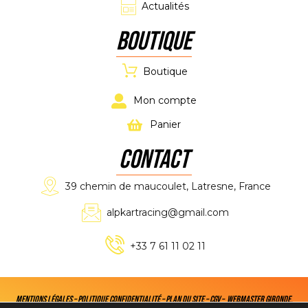
Actualités
Boutique
Boutique
Mon compte
Panier
CONTACT
39 chemin de maucoulet, Latresne, France
alpkartracing@gmail.com
+33 7 61 11 02 11
Mentions légales
–
Politique confidentialité
–
Plan du site
–
CGV
–
Webmaster Gironde
.