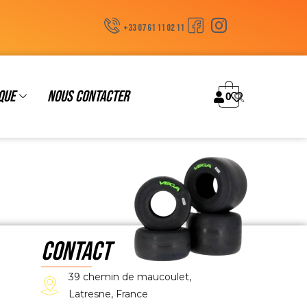
+33 07 61 11 02 11
que
Nous contacter
0
CONTACT
39 chemin de maucoulet,
Latresne, France