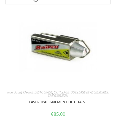
Ajouter à la liste d’envies
Non classé
,
CHAINE
,
DESTOCKAGE
,
OUTILLAGE
,
OUTILLAGE ET ACCESSOIRES
,
TRANSMISSION
LASER D’ALIGNEMENT DE CHAINE
€
85.00