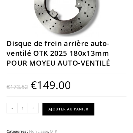
Disque de frein arrière auto-
ventilé OTK 2025 180x13mm
POUR MOYEU AUTO-VENTILÉ
€
149.00
€
173.52
-
+
AJOUTER AU PANIER
Catégories :
Non classé
,
OTK