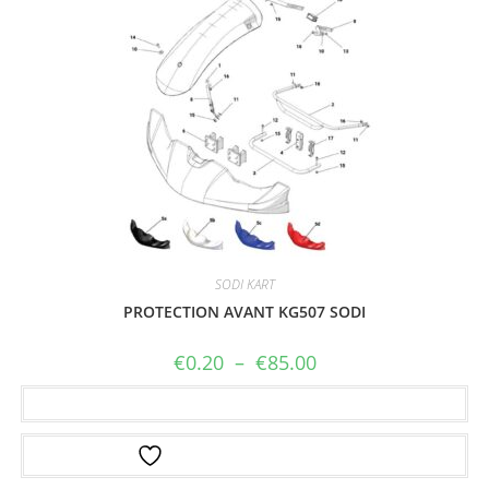
SODI KART
PROTECTION AVANT KG507 SODI
€
0.20
–
€
85.00
Choix des options
Ajouter à la liste d’envies