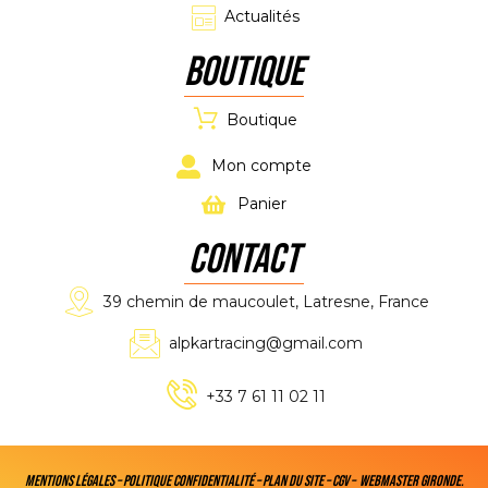
Actualités
Boutique
Boutique
Mon compte
Panier
CONTACT
39 chemin de maucoulet, Latresne, France
alpkartracing@gmail.com
+33 7 61 11 02 11
Mentions légales
–
Politique confidentialité
–
Plan du site
–
CGV
–
Webmaster Gironde
.