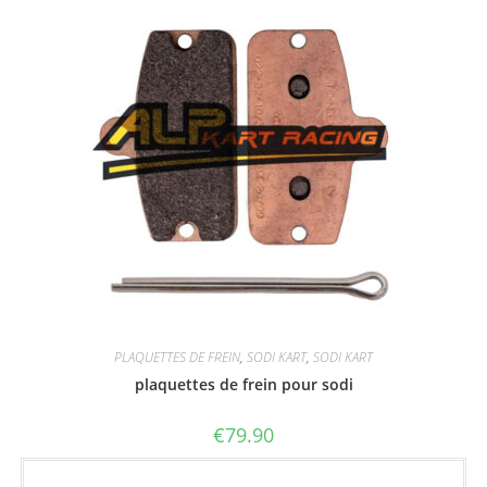
PLAQUETTES DE FREIN
,
SODI KART
,
SODI KART
plaquettes de frein pour sodi
€
79.90
Ajouter au panier